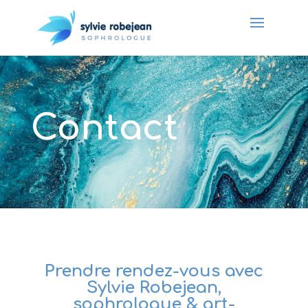
Contact
Prendre rendez-vous avec
Sylvie Robejean,
sophrologue & art-